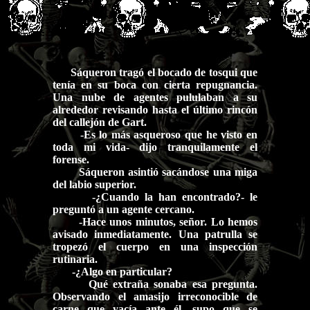
Sáqueron tragó el bocado de tosqui que
tenía en su boca con cierta repugnancia.
Una nube de agentes pululaban a su
alrededor revisando hasta el último rincón
del callejón de Gart.
-Es lo más asqueroso que he visto en
toda mi vida- dijo tranquilamente el
forense.
Sáqueron asintió sacándose una miga
del labio superior.
-¿Cuando la han encontrado?- le
preguntó a un agente cercano.
-Hace unos minutos, señor. Lo hemos
avisado inmediatamente. Una patrulla se
tropezó el cuerpo en una inspección
rutinaria.
-¿Algo en particular?
Qué extraña sonaba esa pregunta.
Observando el amasijo irreconocible de
carne que yacía ante él, supo que se