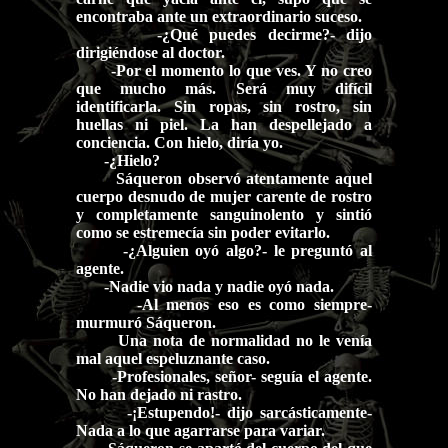
encontraba ante un extraordinario suceso.
-¿Qué puedes decirme?- dijo
dirigiéndose al doctor.
-Por el momento lo que ves. Y no creo
que mucho más. Será muy difícil
identificarla. Sin ropas, sin rostro, sin
huellas ni piel. La han despellejado a
conciencia. Con hielo, diría yo.
-¿Hielo?
Sáqueron observó atentamente aquel
cuerpo desnudo de mujer carente de rostro
y completamente sanguinolento y sintió
como se estremecía sin poder evitarlo.
-¿Alguien oyó algo?- le preguntó al
agente.
-Nadie vio nada y nadie oyó nada.
-Al menos eso es como siempre-
murmuró Sáqueron.
Una nota de normalidad no le venía
mal aquel espeluznante caso.
-Profesionales, señor- seguía el agente.
No han dejado ni rastro.
-¡Estupendo!- dijo sarcásticamente-
Nada a lo que agarrarse para variar.