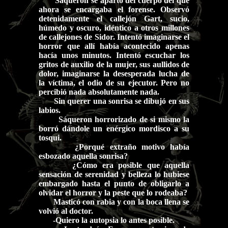
Sáqueron se apartó del cuerpo del que
ahora se encargaba el forense. Observó
detenidamente el callejón Gart, sucio,
húmedo y oscuro, idéntico a otros millones
de callejones de Sidor. Intentó imaginarse el
horror que allí había acontecido apenas
hacía unos minutos. Intentó escuchar los
gritos de auxilio de la mujer, sus aullidos de
dolor, imaginarse la desesperada lucha de
la víctima, el odio de su ejecutor. Pero no
percibió nada absolutamente nada.
Sin querer una sonrisa se dibujó en sus
labios.
Sáqueron horrorizado de si mismo la
borró dándole un enérgico mordisco a su
tosqui.
¿Porqué extraño motivo había
esbozado aquella sonrisa?
¿Cómo era posible que aquella
sensación de serenidad y belleza lo hubiese
embargado hasta el punto de obligarlo a
olvidar el horror y la peste que lo rodeaba?
Masticó con rabia y con la boca llena se
volvió al doctor.
-Quiero la autopsia lo antes posible.